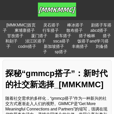
[MMKMMC]首页
灵石搭子
棒冰搭子
剧搭子车搭
子
柬埔寨搭子
行车搭子
散布搭子
abcd搭子
甘孜搭子
厦门搭子
新车搭子
搭子榆林
搭子
和刻子
浈江区搭子
ssca搭子
饭搭子and学习搭
子
codm搭子
新加坡搭子
丰南搭子
刘备搭
子
sp搭子
探秘“gmmcp搭子”：新时代
的社交新选择_[MMKMMC]
随着社交需求的多样化，“gmmcp搭子”作为一种新兴的社
交方式逐渐走入人们的视野。GMMCP是“Get More
Meaningful Connections and Partners”的缩写，强调在现