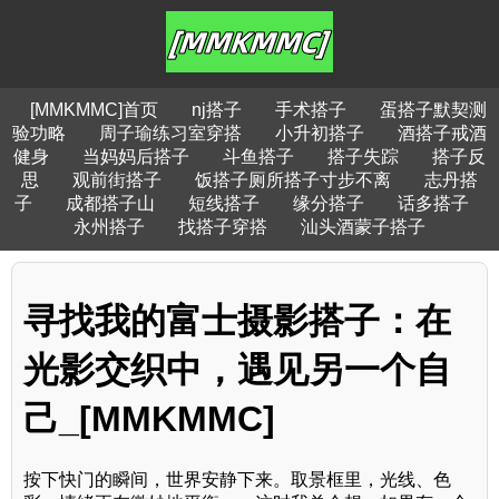
[MMKMMC]首页
nj搭子
手术搭子
蛋搭子默契测
验功略
周子瑜练习室穿搭
小升初搭子
酒搭子戒酒
健身
当妈妈后搭子
斗鱼搭子
搭子失踪
搭子反
思
观前街搭子
饭搭子厕所搭子寸步不离
志丹搭
子
成都搭子山
短线搭子
缘分搭子
话多搭子
永州搭子
找搭子穿搭
汕头酒蒙子搭子
寻找我的富士摄影搭子：在
光影交织中，遇见另一个自
己_[MMKMMC]
按下快门的瞬间，世界安静下来。取景框里，光线、色