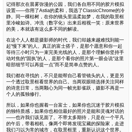
记得那次在晨雾弥漫的公园，我们各自用不同的胶片模拟
设置——你用了Astia的柔和，我选了ClassicChrome的冷
静。同一棵枯树，在你的镜头里温柔如梦，在我的取景框
里冷峻如诗。冲洗（数字化）出来后相视一笑：原来世界
的美，本就该有这么多不同的解读。
在这个人人都是摄影师的时代，我们却越来越难找到能一
起“慢下来”的人。真正的富士搭子，是那个愿意和你一起
等待三小时只为一束完美光线的人，是那个理解你坚持手
动对焦的“固执”的人，是那个看你的照片第一眼会说“这里
暗部细节可以再提一点”而不是简单点赞的人。
我们都在寻找的，不只是能帮自己看管镜头的人，更是另
一个透过取景框看世界的自己。当两双眼睛选择关注同样
的诗意日常，当两颗心为同一帧光影雀跃，摄影不再是一
个人的孤独修行。
所以，如果你也握着一台富士，如果你也沉迷于胶片模拟
的独特质感，如果你也相信最好的照片是能和灵魂对话的
——也许我们该见面了。不带太多期待，只是在一个平凡
的午后，带着相机，像两个即将发现宝藏的探险家，走进
我们习以为常的城市，在取景框里，重新认识这个世界。