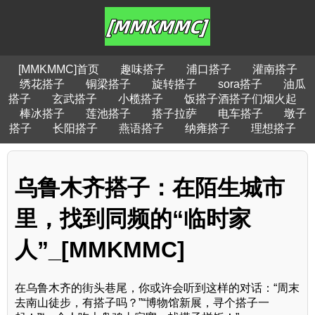
[MMKMMC]首页
趣味搭子
浦口搭子
灌南搭子
绣花搭子
铜梁搭子
旋转搭子
sora搭子
油瓜
搭子
玄武搭子
小榄搭子
饭搭子酒搭子们烟火起
棒冰搭子
莲池搭子
搭子拉萨
电车搭子
墩子
搭子
长阳搭子
燕语搭子
纳雍搭子
理想搭子
乌鲁木齐搭子：在陌生城市
里，找到同频的“临时家
人”_[MMKMMC]
在乌鲁木齐的街头巷尾，你或许会听到这样的对话：“周末
去南山徒步，有搭子吗？”“博物馆新展，寻个搭子一