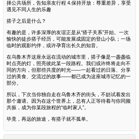
择公共场所，告知亲友行程 4.保持开放：尊重差异，享受
遇见不同人生的乐趣
搭子之后是什么？
有趣的是，许多深厚的友谊正是从“搭子关系”开始。一次
愉快的徒步搭子经历，可能发展成固定的登山小队；一场
临时的观影约伴，或许孕育出长久的知音。
在乌鲁木齐这座永远在流动的城市里，搭子像是一盏盏临
时点亮的灯，照亮彼此某一段路程。我们或许终将走向不
同的方向，但那些共度的时光——一起看过的日落、分享
过的美食、交流过的故事——都已成为这座城市记忆的一
部分。
所以，下次当你独自走在乌鲁木齐的街头，不妨试着发出
那个邀请。因为在这个世界上，总有人正等待着与你同频
共振，成为你某段旅程的“临时家人”。
毕竟，再远的旅途，有搭子就不孤单。