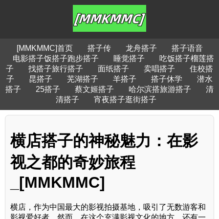
[MMKMMC]首页
搭子传
龙舟搭子
搭子语音
电影搭子饭搭子跑步搭子
睡觉搭子
吃饭搭子榴莲搭
子
找搭子旅行搭子
面纸搭子
卖唱搭子
住校搭
子
昆搭子
芜湖搭子
羊搭子
搭子休学
潜水
搭子
25搭子
蔡文姬搭子
哈尔滨搭旅游搭子
清
清搭子
宵夜搭子逛街搭子
横店搭子的神秘魅力：在影
视之都的奇妙旅程
_[MMKMMC]
横店，作为中国最大的影视拍摄基地，吸引了无数游客和
影视爱好者。然而，在这个充满影视文化的地方，还有一