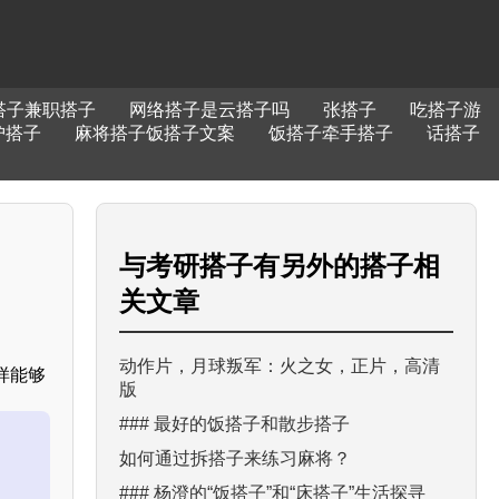
搭子兼职搭子
网络搭子是云搭子吗
张搭子
吃搭子游
护搭子
麻将搭子饭搭子文案
饭搭子牵手搭子
话搭子
与
考研搭子有另外的搭子
相
关文章
动作片，月球叛军：火之女，正片，高清
样能够
版
### 最好的饭搭子和散步搭子
如何通过拆搭子来练习麻将？
### 杨澄的“饭搭子”和“床搭子”生活探寻