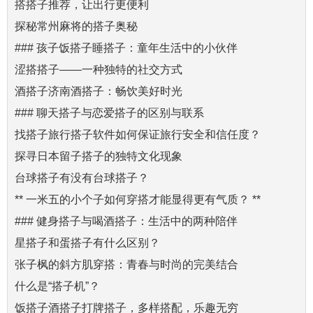
搭搭子推荐，让出行更便利
探秘常州麻将的搭子奥秘
### 孩子饭搭子睡搭子：童年生活中的小伙伴
涩搭搭子——一种独特的社交方式
酒搭子济南酒搭子：畅饮美好时光
### 聊天搭子与恋爱搭子的区别与联系
找搭子旅行搭子软件如何保证旅行安全和信任度？
探寻日本留子搭子的独特文化现象
台球搭子有没有台球搭子？
** 一米五的小个子如何穿搭才能显得更有气质？ **
### 健身搭子与喝酒搭子：生活中的两种陪伴
星搭子和蛋搭子有什么区别？
张子枫的斜方肌穿搭：青春与时尚的完美结合
什么是“搭子机”？
饭搭子酒搭子打牌搭子，多样搭配，乐趣无穷