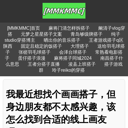
[MMKMMC]首页
麻将门清怎样拆搭子
阚清子vlog穿
搭
元梦之星星搭子文案
青岛够级牌搭子
纯子
studio穿搭博主
晒出你的音乐搭子
王者游戏搭子q区
陕西
固定且稳定的饭搭子
大理搭子
送给羽毛球搭
子
张槎羽毛球搭子
会泽台球搭子
常熟看电影搭
子
蛋仔搭子浪漫
麻将搭子同城2024
南昌搭子什
么意思
王者分搭子直播
浚县上班搭子
搭子游戏
群
玲子reiko的穿搭
我最近想找个画画搭子，但
身边朋友都不太感兴趣，该
怎么找到合适的线上画友