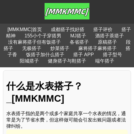
[MMKMMC]首页
成都搭子找好搭
搭子评价
搭子
精神
155小个子穿搭男
MJ搭子
酒搭子茶搭子
没有麻将搭子但有饭搭子
各省搭子
原稿搭子
段
搭子
无极搭子
炒菜搭子
麻将搭子麻将搭子
搭
子香
饭搭子加什么搭子
搭子 APP
搭子型号
阳城搭子
健身搭子与鞋搭子
端午搭子
什么是水表搭子？
_[MMKMMC]
水表搭子指的是两个或多个家庭共享一个水表的情况，通
常是为了节省水费，但这样做可能会引发出账问题或者法
律纠纷。