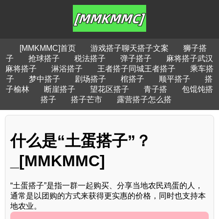
[MMKMMC]首页
游戏搭子聊天搭子文案
狮子搭
子
抢球搭子
税法搭子
弹子搭子
麻将搭子武汉
麻将搭子
淋浴搭子
王者搭子同城王者搭子
乘车搭
子
梦中搭子
剧场搭子
棺搭子
顺平搭子
搭
子榆林
断崖搭子
望花区搭子
青子搭
包馄饨搭
搭子
搭子芒市
露营搭子怎么搭
什么是“土蛋搭子”？
_[MMKMMC]
“土蛋搭子”是指一群一起购买、分享当地农民鸡蛋的人，
通常是以团购的方式来获得更实惠的价格，同时也支持本
地农业。