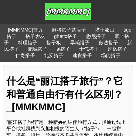
[MMKMMC]首页
麻将搭子茶店子
搭子象山
tiger
搭子
搭子舍友
ghetto搭子
悉尼搭子
颖上搭
子
料理搭子
搭子板
旱獭搭子
做法搭子
新
民搭子
肥城搭子
at搭子
士气搭子
疙瘩搭子
仁寿搭子
北安搭子
速食搭子
场内搭子
什么是“丽江搭子旅行”？它
和普通自由行有什么区别？
_[MMKMMC]
“丽江搭子旅行”是一种新兴的结伴旅行方式，指通过线上
平台或社群找到兴趣相投的陌生人（“搭子”），一起拼
车、拼餐、拼玩，分摊成本并共享体验。相比传统自由