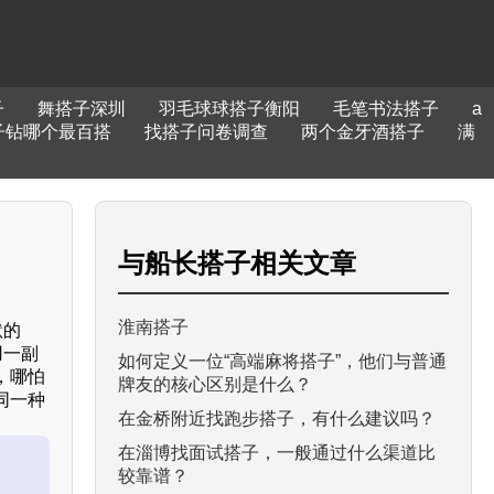
子
舞搭子深圳
羽毛球球搭子衡阳
毛笔书法搭子
a
子钻哪个最百搭
找搭子问卷调查
两个金牙酒搭子
满
与
船长搭子
相关文章
淮南搭子
默的
用一副
如何定义一位“高端麻将搭子”，他们与普通
，哪怕
牌友的核心区别是什么？
同一种
在金桥附近找跑步搭子，有什么建议吗？
在淄博找面试搭子，一般通过什么渠道比
较靠谱？