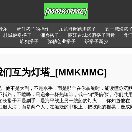
音乐
蛋仔搭子的操作
九龙附近跑步搭子
五一威海搭
桂城健身搭子
湘乡搭子
丽江古城求酒搭子附近
华
族狗搭子
弥勒创业搭子
饭搭子新乡
互为灯塔_[MMKMMC]
度。他不是大副，不是水手，而是那个在你掌舵时，能读懂你沉
指路，不喧哗，只递来一杯热咖啡，或一句“我信你”。你们共
船长搭子不是副手，是海平线上另一艘船的灯火——你知道他在
征服大海，而是两个人，在颠簸的甲板上，把彼此的摇晃，走成