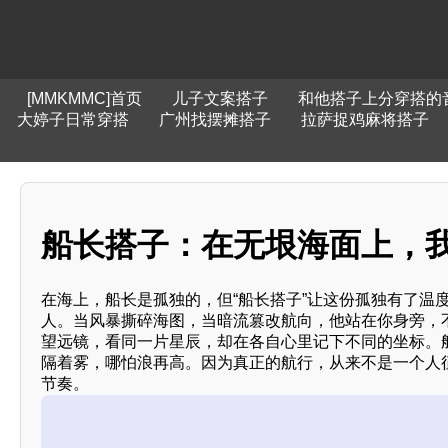
[MMKMMC]首页
儿子文案搭子
和他搭子上分穿搭的
大婷子日常穿搭
广州找摆摊搭子
拉萨捉鸡麻将搭子
船长搭子：在无垠海面上，我们
在海上，船长是孤独的，但“船长搭子”让这份孤独有了温
人。当风暴撕碎海图，当暗流篡改航向，他站在你身旁，不
望远镜，看同一片星辰，却在各自心里记下不同的坐标。
隔着雾，哪怕浪再高。因为真正的航行，从来不是一个人
节奏。