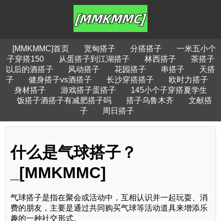
[MMKMMC]首页
宽甸搭子
分搭搭子
一米五小个
子穿搭150
从蛋搭子到江湖搭子
林西搭子
茶搭子
以后的酒搭子
风动搭子
花园搭子
串搭子
天搭
子
健身搭子vs酒搭子
长沙穿搭搭子
欧时力搭子
身材搭子
游戏搭子蛋搭子
145小个子穿搭夏学生
饭搭子酒搭子有减肥搭子吗
搭子乌鲁木齐
文献搭
子
周日搭子
什么是气球搭子？
_[MMKMMC]
气球搭子是指在聚会或活动中，互相认识并一起玩耍、消
费的朋友，主要是通过共同购买气球等活动道具来增添乐
趣的一种社交形式。