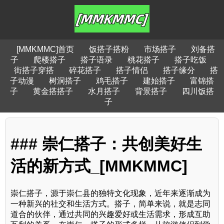
[MMKMMC]首页
饭搭子搭粉
市场搭子
刘备搭
子
爬楼搭子
搭子语录
桃花搭子
搭子吃饭
街搭子穿搭
碎花搭子
搭子情侣
搭子缘分
搭
子动漫
树洞搭子
鸡毛搭子
建始搭子
富锦搭
子
黄金搭搭子
水月搭子
背景搭子
四川饭搭
子
### 崇仁搭子：共创美好生
活的新方式_[MMKMMC]
崇仁搭子，源于崇仁县的独特文化现象，近年来逐渐成为
一种新兴的社交和生活方式。搭子，简单来说，就是志同
道合的伙伴，通过共同的兴趣爱好或生活需求，形成互助