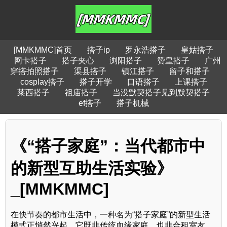
[MMKMMC]首页
搭子ip
罗永浩搭子
皇姑搭子
网卡搭子
搭子夹心
浏阳搭子
赞皇搭子
广州
穿搭拍照搭子
渠县搭子
镇江搭子
留子和搭子
cosplay搭子
搭子开学
口语搭子
上课搭子
莱西搭子
祖庙搭子
当没默契搭子见到默契搭子
ef搭子
搭子机械
《“搭子家庭”：当代都市中
的新型互助生活实验》
_[MMKMMC]
在快节奏的都市生活中，一种名为“搭子家庭”的新型生活
模式正悄然兴起。它既非传统血缘家庭，也非合租室友，