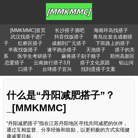
[MMKMMC]首页
长沙搭子酒吧
海南环岛找搭子
武汉找搭子进厂
抖音找饭搭子
青岛出发去成都搭
子
红桥区搭子
成都到广元搭子
下班路上的搭子
半夜找饭搭子
遂平跑步搭子
天池搭子
搭子的关
系
医学生考研搭子
麻将搭子刻子顺子
郑州高新区
恋爱搭子
云南旅行搭子3月
搭子文化原因
铅山河
口搭子
台球搭子宜兴
找到蛋搭子文案
什么是“丹阳减肥搭子”？
_[MMKMMC]
“丹阳减肥搭子”指在江苏丹阳地区寻找共同减肥的伙伴，
通过互相监督、分享经验和鼓励，以更积极的方式实现健
康减重目标。