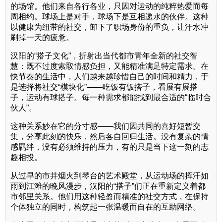
的场馆。他们来自各行各业，只因对运动的纯粹热爱而每
周相约。球场上是对手，球场下是互相递水的伙伴。这种
以健康为纽带的社交，卸下了职场身份的重负，让汗水冲
刷掉一天的疲惫。
汉阳的“搭子文化”，折射出当代都市青年全新的社交智
慧：既不过度索取情感负担，又能精准满足特定需求。在
快节奏的生活中，人们越来越珍惜自己的时间和精力，于
是选择将社交“模块化”——吃饭有饭搭子，看展有展搭
子，运动有球搭子。每一种需求都能找到最合适的“临时合
伙人”。
这种关系妙在它的分寸感——我们因共同的喜好短暂交
集，分享此刻的快乐，然后各自回归生活。没有复杂的情
感羁绊，没有必须维持的压力，有的只是当下这一刻的志
趣相投。
从过早的市井烟火到琴台的艺术殿堂，从运动场的挥汗如
雨到江滩的晚风漫步，汉阳的“搭子”们正在重新定义着都
市邻里关系。他们用这种轻盈而精准的社交方式，在保持
个体独立的同时，构筑起一张温暖而自在的互助网络。