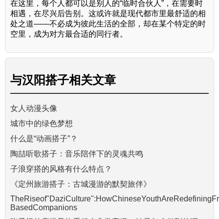
在这里，每个人都可以是别人的“临时合伙人”，在需要时
相遇，在尽兴后告别。这或许就是现代都市里最舒适的相
处之道——不必成为彼此生活的全部，却在某个特定的时
空里，成为对方最合适的同行者。
与
汉阳搭子
相关文章
女人动漫头像
城市中的绿色梦想
什么是“动画搭子”？
陶喆听歌搭子：音乐陪伴下的灵魂共鸣
子浪穿搭的风格有什么特点？
《定州旅游搭子：古城漫游的默契旅伴》
TheRiseof"DaziCulture":HowChineseYouthAreRedefiningFrie
BasedCompanions