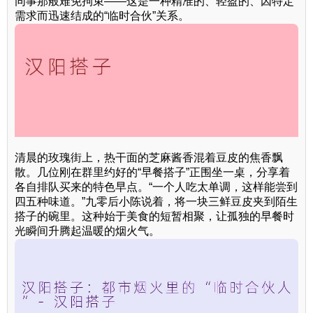
同事那般难免拘束——这是一种精准的、轻盈的、因特定
需求而迅速结成的“临时合伙”关系。
清晨的玫瑰街上，热干面的芝麻酱香混着豆皮的焦香飘
散。几位刚在群里约好的“早餐搭子”正围坐一桌，分享着
各自排队买来的特色早点。“一个人吃太单调，这样能尝到
四五种味道。”九零后小陈说着，将一块三鲜豆皮夹到陌生
搭子的碗里。这种始于美食的短暂相聚，让孤独的早餐时
光瞬间升腾起温暖的烟火气。