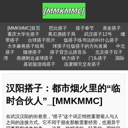
[MMKMMC]首页
芭比搭子
搭子奉节
亲友搭子
重庆大学生搭子
离石酒搭子局
武汉搭子12号
绷
带搭子
台球搭子照片
饭搭子练书法的叫什么搭子
大丰麻将搭子组局
球搭子往饭搭子的方向发展
中北
搭子
随便搭子
搭子背怎么搭音乐
北京搭子百子
湾
燕塘附近桌球搭子
铁力搭子
门头搭子
国际
基岩版游戏搭子
连麦聊天交友搭子
汉阳搭子：都市烟火里的“临
时合伙人”_[MMKMMC]
在武汉汉阳的街巷里，“搭子”这个词正悄然重塑着人与人
之间的连接方式。它不同于朋友那般需要经营，也迥异于