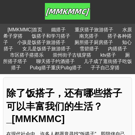
[MMKMMC]首页
鐵搭子
重庆搭子旅游搭子
水原
希子穿搭
饭搭子和学习搭子
南充搭子
搭子各种搭
子
小孩是饭搭子旅游搭子
厕所搭子厨房搭子
知心
搭子
女儿是饭搭子旅游搭子
雪碧搭子
内搭搭子
市区搭子搭搭乐
崇州街子古镇穿搭
ktv搭子
厕
所搭子塔子
聊天搭子约酒搭子
儿子成了逛街搭子吃饭
搭子
Pubg搭子重庆Pubg搭子
子子自己穿搭
除了饭搭子，还有哪些搭子
可以丰富我们的生活？
_[MMKMMC]
在现代社会中，许多人都愿意寻找“饭搭子”，即陪伴自己