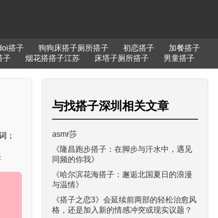
doi搭子
狗狗床搭子厕所搭子
初恋搭子
加餐搭子
搭子
烟花搭搭子江苏
床塔子厕所搭子
男童搭子
与
找搭子深圳
相关文章
asmr莎
键词；
《隆昌跑步搭子：在脚步与汗水中，遇见
爬
同频的你我》
《哈尔滨花海搭子：邂逅北国夏日的浪漫
与温情》
《搭子之恋3》会延续前两部的轻松治愈风
格，还是加入新的情感冲突或现实议题？