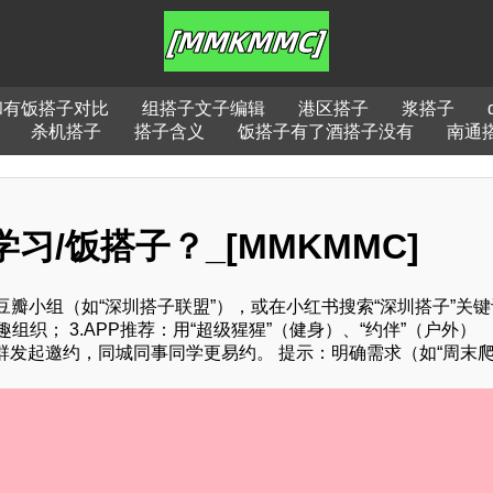
和有饭搭子对比
组搭子文子编辑
港区搭子
浆搭子
杀机搭子
搭子含义
饭搭子有了酒搭子没有
南通
习/饭搭子？_[MMKMMC]
豆瓣小组（如“深圳搭子联盟”），或在小红书搜索“深圳搭子”关
组织； 3.APP推荐：用“超级猩猩”（健身）、“约伴”（户外）
坛或社群发起邀约，同城同事同学更易约。 提示：明确需求（如“周末