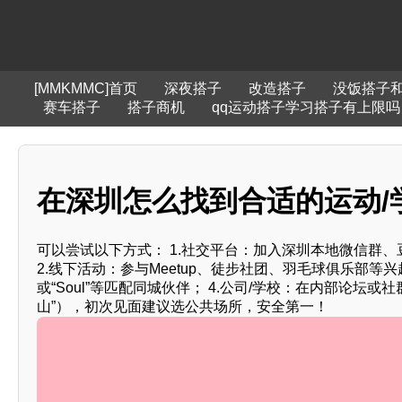
[MMKMMC]首页
深夜搭子
改造搭子
没饭搭子
赛车搭子
搭子商机
qq运动搭子学习搭子有上限吗
在深圳怎么找到合适的运动/学
可以尝试以下方式： 1.社交平台：加入深圳本地微信群、
2.线下活动：参与Meetup、徒步社团、羽毛球俱乐部等兴趣
或“Soul”等匹配同城伙伴； 4.公司/学校：在内部论
山”），初次见面建议选公共场所，安全第一！