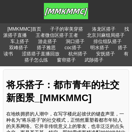
[MMKMMC]首页
子子的审美穿搭
洛龙区搭子
找
派搭子直播
王者微信区搭子王者
北京川麻组局搭子
车上搭子
游走搭子
洞口搭子
排位组队搭子
双峰搭子
搭子雅思
coc搭子
明水搭子
搭子
读书
涩搭搭子直播回放
杭州搭子
安抚搭子
有
搭子怎么练
窗帘搭子
武陟搭子
将乐搭子：都市青年的社交
新图景_[MMKMMC]
在地铁拥挤的人潮中，在写字楼此起彼伏的键盘声里，一
种名为“将乐搭子”的社交模式，正悄然重塑着都市年轻人
的关系网络。它并非传统意义上的挚友，也非泛泛的点头