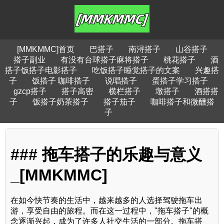
[MMKMMC]首页
巴搭子
南浔搭子
山谷搭子
搭子副业
有没有台球搭子麻将搭子
桃花搭子
酒
搭子饭搭子电影搭子
吃饭搭子睡觉搭子的文案
兴趣搭
子
饭搭子 咖啡搭子
说唱搭子
蛋搭子学习搭子
gzcp搭子
搭子高密
横栏搭子
墩搭子
酒搭搭
子
饭搭子奶茶搭子
搭子茄子
咖啡搭子和微醺搭
子
### 拖车搭子的乐趣与意义
_[MMKMMC]
在如今快节奏的生活中，越来越多的人选择驾驶拖车出
游，享受自由的旅程。而在这一过程中，"拖车搭子"的概
念逐渐兴起，成为了许多人社交生活的一部分。拖车搭