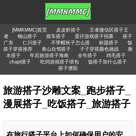
[MMKMMC]首页
皮皮虾搭子
王者微信区搭子王
者
铜山搭子
摇车搭子
蛋仔游戏搭子招募
搭子
广东
仁川搭子
不带帽袄子怎么搭
标题搭子
饭
搭子穿搭推荐
泰山自驾搭子
子子穿搭颜色挑战
衡
水搭子
年后旅游搭子海南
全年搭子
鸡毛搭子
chapt搭子
吃鸡游戏搭子填包
饭搭子加什么搭子
搭子濮阳
旅游搭子沙雕文案_跑步搭子_
漫展搭子_吃饭搭子_旅游搭子
在旅行搭子平台上如何确保用户的安