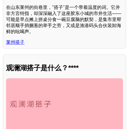
在山东莱州的街巷里，"搭子"是一个带着温度的词。它并
非方言特指，却深深融入了这座胶东小城的市井生活——
可能是早点摊上拼桌分食一碗豆腐脑的默契，是集市里帮
邻居顺手捎捆葱的举手之劳，又或是渔港码头合伙装卸海
鲜的吆喝声。
莱州搭子
观澜湖搭子是什么？****