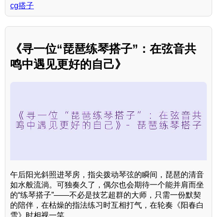
cg搭子
《寻一位“琵琶练琴搭子”：在弦音共
鸣中遇见更好的自己》
午后阳光斜照进琴房，指尖拨动琴弦的瞬间，琵琶的清音
如水般流淌。可独奏久了，偶尔也会期待一个能并肩而坐
的“练琴搭子”——不必是技艺超群的大师，只需一份默契
的陪伴，在枯燥的指法练习时互相打气，在轮奏《阳春白
雪》时相视一笑。