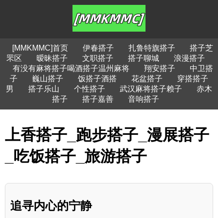
[MMKMMC]首页
伊春搭子
扎鲁特旗搭子
搭子芝
罘区
暧昧搭子
文职搭子
搭子聊城
浪漫搭子
有没有麻将搭子喝酒搭子温州麻将
翔安搭子
中卫搭
子
巍山搭子
饭搭子酒搭
花盆搭子
穿搭搭子
男
搭子乐山
个性搭子
武汉麻将搭子赖子
赤木
搭子
搭子嘉善
音响搭子
上香搭子_跑步搭子_漫展搭子
_吃饭搭子_旅游搭子
追寻内心的宁静