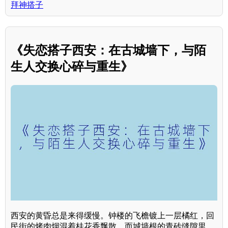
拜神搭子
《失恋搭子西安：在古城墙下，与陌
生人交换心碎与重生》
西安的黄昏总是来得缓慢。钟楼的飞檐镀上一层橘红，回
民街的烤肉烟混着桂花香飘散，而城墙根的青砖缝隙里，