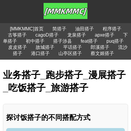
[MMKMMC]首页
简搭子
油田搭子
程序搭子
古筝搭子
cagoD搭子
龙泉搭子
apxe搭子
下
单搭子
初中搭子
搭子涉县
feat搭子
puq搭子
皮皮搭子
故城搭子
平话搭子
郎溪搭子
流沙
搭子
港口搭子
山亭区搭子
蔡文姬搭子
业务搭子_跑步搭子_漫展搭子
_吃饭搭子_旅游搭子
探讨饭搭子的不同搭配方式