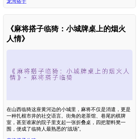
龙湾搭子
《麻将搭子临猗：小城牌桌上的烟火
人情》
在山西临猗这座黄河边的小城里，麻将不仅是消遣，更是
一种扎根市井的社交语言。街角的老茶馆、巷尾的棋牌
室，甚至谁家的院子里支起一张折叠桌，四把塑料凳一
围，便成了临猗人最熟悉的“战场”。