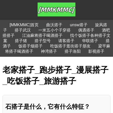
[MMKMMC]首页
曲沃搭子
unsw搭子
旋风搭
子
搭子武汉
一米五小个子穿搭
偶遇搭子
酒吧
搭搭子
江油麻将搭子喝酒搭子
找个饭搭子各种搭子文
案
搭子猪
搭子型号
请客搭子
华联搭子
搭
酒子
饭搭子烟搭子
吃饭搭子逛街搭子朋友
梁平麻
将搭子喝酒搭子
神湾搭子
搭子洛阳
影视搭子
老家搭子_跑步搭子_漫展搭子
_吃饭搭子_旅游搭子
石搭子是什么，它有什么特征？