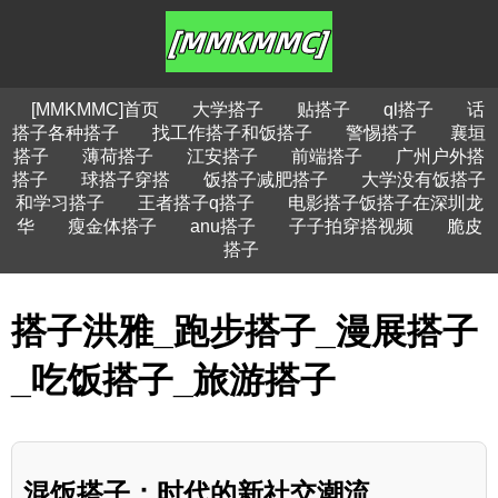
[MMKMMC]首页
大学搭子
贴搭子
ql搭子
话
搭子各种搭子
找工作搭子和饭搭子
警惕搭子
襄垣
搭子
薄荷搭子
江安搭子
前端搭子
广州户外搭
搭子
球搭子穿搭
饭搭子减肥搭子
大学没有饭搭子
和学习搭子
王者搭子q搭子
电影搭子饭搭子在深圳龙
华
瘦金体搭子
anu搭子
子子拍穿搭视频
脆皮
搭子
搭子洪雅_跑步搭子_漫展搭子
_吃饭搭子_旅游搭子
混饭搭子：时代的新社交潮流