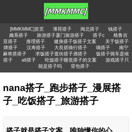
[MMKMMC]首页
薄荷搭子
闽北搭子
钱搭子
嫡系搭子
旅游搭子厦门旅游搭子
搭子c
格鲁吉
亚搭子
推理搭子
健身搭子饭搭子文案
关于饭搭子
牌搭子
汉寿搭子
大良搭骑行搭子
嘀搭子
南宁
麻将搭搭子
求饭搭子逛街搭子酒搭子
饭搭子骑车是啥
搭子
atl搭子
吃饭搭子睡觉搭子的文案
游戏搭子只
能是搭子吗
背包搭子
nana搭子_跑步搭子_漫展搭
子_吃饭搭子_旅游搭子
搭子就是搭子文案，唯独懂你的心