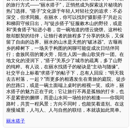
的旅行方式——“丽水搭子”，正悄然成为探索这片秘境的
热门选择。“搭子”文化源于年轻人对轻社交的追求：不必
深交，但求同频。在丽水，你可以找到“摄影搭子”共赴云
和梯田守候日出，与“徒步搭子”征服敕木山的野径，或是
和“美食搭子”钻进小巷，尝一碗地道的缙云烧饼。这种松
散却默契的结伴，让独行者的旅程多了分享的快乐，又保
留了自由的边界。丽水的山水是天然的“破冰器”。古堰画
乡的樟树下，一场关于构图的闲聊可能促成次日结伴同
行；畲族民宿的篝火旁，陌生人因一曲山歌笑作一团。在
地文化的浸润下，“搭子”关系少了城市的疏离，多了山野
的纯粹。有人说，在丽水找搭子的秘诀是“主动与随缘”。
社交平台上标着“求搭子”的帖子下，总有人回应：“明天我
去古村落，一起？”而更多的相遇发生在青旅的庭院、徒步
的岔路口，或是一碗土面端上桌时的相视一笑。或许，丽
水搭子的魅力正在于此：它让旅行不再是孤独的打卡，也
不是紧密的捆绑，而是山水间一场恰好的相逢——你我同
路时，共赏一程风景；方向不同时，也能笑着道别。在这
座慢城里，人与人、人与自然的联结，本就该如此简单。
丽水搭子