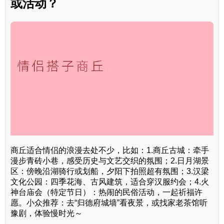
或活动？
商丘适合情侣的浪漫去处不少，比如：1.商丘古城：牵手
漫步青砖小巷，感受历史与文艺交织的氛围；2.日月湖景
区：傍晚沿湖骑行或划船，夕阳下拍照超有氛围；3.汉梁
文化公园：四季花海、古风建筑，适合穿汉服约会；4.火
神台庙会（特定节日）：热闹的民俗活动，一起祈福许
愿。小众推荐：去“归德府城墙”看夜景，或找家老茶馆听
豫剧，体验慢时光～