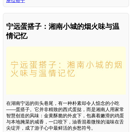
座位搭子
宁远蛋搭子：湘南小城的烟火味与温
情记忆
在湖南宁远的街头巷尾，有一种朴素却令人惦念的小吃
——蛋搭子。它并非精致的西式蛋挞，而是湘南人用家常
智慧创造的风味：金黄酥脆的外皮下，包裹着嫩滑的鸡蛋
与本地腌菜的咸香，一口咬下，油香混着微辣的滋味在舌
尖绽开，成了游子心中最鲜活的乡愁符号。