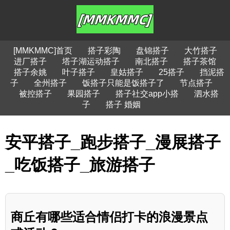
[MMKMMC]首页
搭子彩陶
盘锦搭子
大竹搭子
进厂搭子
塔子湖运动搭子
南北搭子
搭子茶馆
搭子余姚
叶子搭子
皇姑搭子
25搭子
挡泥搭
子
全州搭子
饭搭子只能是饭搭子了
节点搭子
被控搭子
果园搭子
搭子社交app小搭
泗水搭
子
搭子 婚姻
安平搭子_跑步搭子_漫展搭子
_吃饭搭子_旅游搭子
商丘有哪些适合情侣打卡的浪漫景点