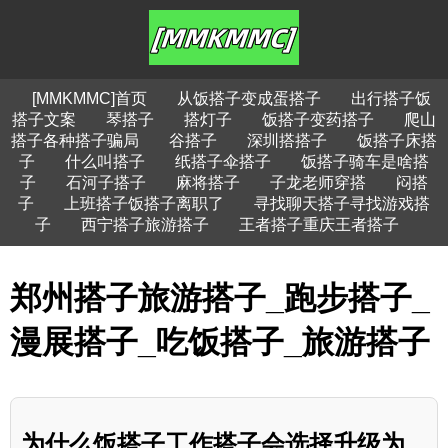
[MMKMMC]首页
从饭搭子变成蛋搭子
出行搭子饭
搭子文案
琴搭子
搭灯子
饭搭子变药搭子
爬山
搭子各种搭子骗局
谷搭子
深圳搭搭子
饭搭子床搭
子
什么叫搭子
纸搭子伞搭子
饭搭子骑车是啥搭
子
石河子搭子
麻将搭子
子龙老师穿搭
闷搭
子
上班搭子饭搭子离职了
寻找聊天搭子寻找游戏搭
子
西宁搭子旅游搭子
王者搭子重庆王者搭子
郑州搭子旅游搭子_跑步搭子_
漫展搭子_吃饭搭子_旅游搭子
为什么饭搭子工作搭子会选择升级为