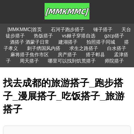
[MMKMMC]首页
石河子跑步搭子
锤子搭子
天台
徒步搭子
热饭搭子
vs沝子穿搭自选
gzcp搭子
酒搭子 酒蒙子日常
建湖搭子
拍照搭子同城
搭
子孝义
刺子绣国风内搭
求生之路搭子
白水搭子
麻将搭子焦作市区
房产搭子
搭子郫县
孟津搭
子
周天搭子
哪里可以找到饥荒搭子
师院搭子
找去成都的旅游搭子_跑步搭
子_漫展搭子_吃饭搭子_旅游
搭子