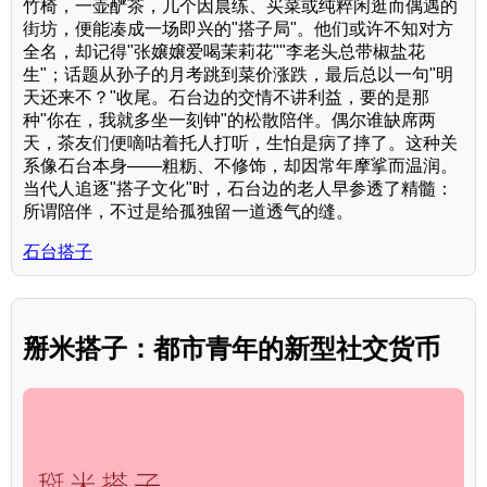
竹椅，一壶酽茶，几个因晨练、买菜或纯粹闲逛而偶遇的
街坊，便能凑成一场即兴的"搭子局"。他们或许不知对方
全名，却记得"张嬢嬢爱喝茉莉花""李老头总带椒盐花
生"；话题从孙子的月考跳到菜价涨跌，最后总以一句"明
天还来不？"收尾。石台边的交情不讲利益，要的是那
种"你在，我就多坐一刻钟"的松散陪伴。偶尔谁缺席两
天，茶友们便嘀咕着托人打听，生怕是病了摔了。这种关
系像石台本身——粗粝、不修饰，却因常年摩挲而温润。
当代人追逐"搭子文化"时，石台边的老人早参透了精髓：
所谓陪伴，不过是给孤独留一道透气的缝。
石台搭子
掰米搭子：都市青年的新型社交货币