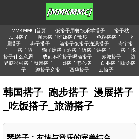
[MMKMMC]首页
饭搭子用餐快乐学搭子
搭子枕
民国搭子
聊天搭子吃饭搭子散步
鱼粒搭搭子
推
理搭子
狮子搭子
酒搭子饭搭子洗澡搭子
寿宁搭
子
搭子趴
狗子床搭子酒搭子饭搭子话搭子
搭子找
搭子什么意思
成都麻将搭子喝酒搭子
赤城搭子
边
界感很强搭子就是搭子
cf搭子怎么搭
创业搭子睡觉搭
子
蹲搭子穿搭
西华搭子
云搭子
韩国搭子_跑步搭子_漫展搭子
_吃饭搭子_旅游搭子
琴搭子：友情与音乐的完美结合