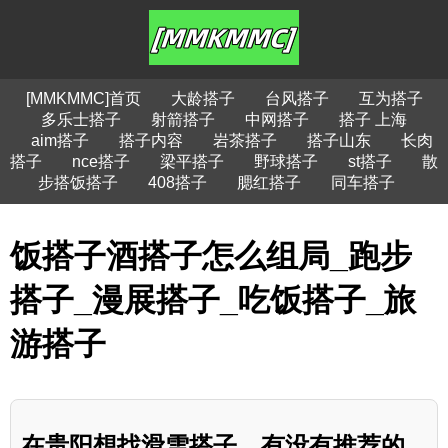
[MMKMMC]首页
大龄搭子
台风搭子
互为搭子
多乐士搭子
射箭搭子
中网搭子
搭子 上海
aim搭子
搭子内容
岩茶搭子
搭子山东
长肉
搭子
nce搭子
梁平搭子
野球搭子
st搭子
散
步搭饭搭子
408搭子
腮红搭子
同车搭子
饭搭子酒搭子怎么组局_跑步
搭子_漫展搭子_吃饭搭子_旅
游搭子
在贵阳想找滑雪搭子，有没有推荐的