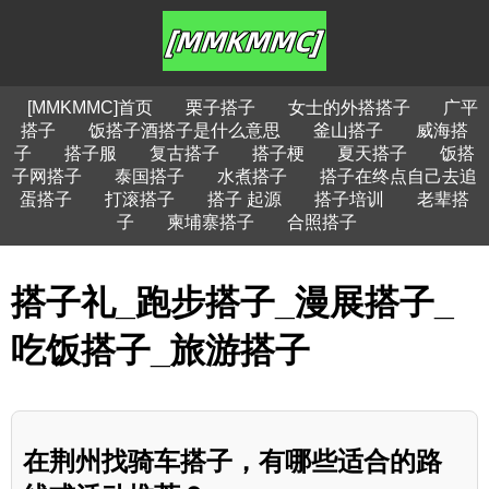
[MMKMMC]首页
栗子搭子
女士的外搭搭子
广平
搭子
饭搭子酒搭子是什么意思
釜山搭子
威海搭
子
搭子服
复古搭子
搭子梗
夏天搭子
饭搭
子网搭子
泰国搭子
水煮搭子
搭子在终点自己去追
蛋搭子
打滚搭子
搭子 起源
搭子培训
老辈搭
子
柬埔寨搭子
合照搭子
搭子礼_跑步搭子_漫展搭子_
吃饭搭子_旅游搭子
在荆州找骑车搭子，有哪些适合的路