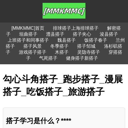
[MMKMMC]首页
排球搭子上海排球搭子
解密搭
子
垣曲搭子
澧县搭子
搭子夹心
浚县搭子
上班搭子和同事搭子
魏县搭子
饭搭子春子
兰州
搭子
搭子风景
冬季搭子
搭子邹城
洛杉矶搭
子
游戏搭子搭子
木搭子
灵隐寺搭子
穿搭搭
子
气死搭子
健身搭子新搭子
勾心斗角搭子_跑步搭子_漫展
搭子_吃饭搭子_旅游搭子
搭子学习是什么？****