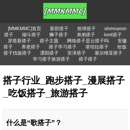
[MMKMMC]首页
新邵搭子
抢球搭子
ohmnanon
搭子
烟斗搭子
狮子搭子
弟弟搭子
loml搭子
穿搭新搭子
搭子主题
网络搭子是云搭子吗
安徽
搭子
养老搭子
搭子学习搭子
堪培拉搭子
给饭
搭子找饭搭子
溧阳搭子
安泽搭子
塞尔维亚搭子
学习搭子旅游搭子
搭子搭子
搭子行业_跑步搭子_漫展搭子
_吃饭搭子_旅游搭子
什么是“歌搭子”？