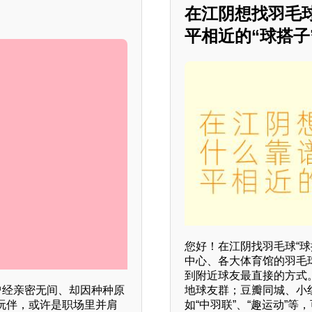
》
在江阴想找羽毛
平相近的“球搭子
您好！在江阴找羽毛球“球
中心、各大体育馆的羽毛
到附近球友最直接的方式。
地球友群；豆瓣同城、小红
曾经亲密无间、却因种种原
如“中羽联”、“趣运动”
玩伴，或许是职场里并肩