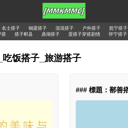
名士搭子
铜梁搭子
混混搭子
户外搭子
抚宁搭子
穿搭
搭子郫县
鼎湖搭子
蛋搭子穿搭剧情
怀宁搭子
_吃饭搭子_旅游搭子
### 標題：鄯