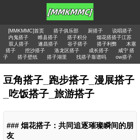
[MMKMMC]首页
搭子俱乐部
厨搭子
说唱搭子
内鬼搭子
睢县搭子
搭子积分
烟花搭搭子江苏
双人搭子
遂昌搭子
谷子搭子
搭子利弊
木塞
搭子
挖沙搭子
洛龙区搭子
成长搭子
咸宁 搭
子
搭子壁纸
搭子湖里
找搭子靠谱吗
ow搭子
豆角搭子_跑步搭子_漫展搭子
_吃饭搭子_旅游搭子
### 烟花搭子：共同追逐璀璨瞬间的朋
友