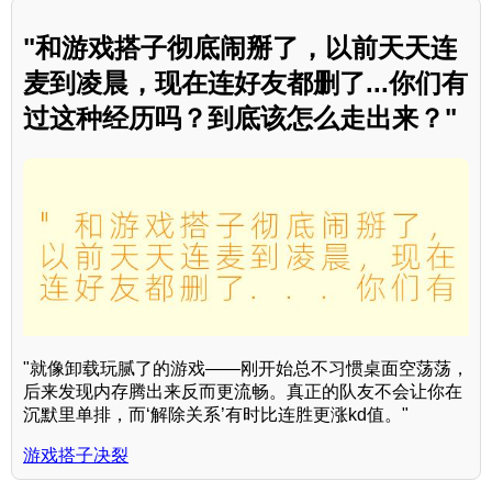
"和游戏搭子彻底闹掰了，以前天天连
麦到凌晨，现在连好友都删了...你们有
过这种经历吗？到底该怎么走出来？"
"就像卸载玩腻了的游戏——刚开始总不习惯桌面空荡荡，
后来发现内存腾出来反而更流畅。真正的队友不会让你在
沉默里单排，而‘解除关系’有时比连胜更涨kd值。"
游戏搭子决裂