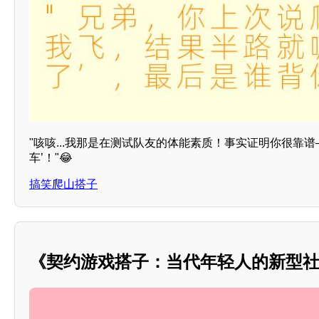
"咳咳...我那是在测试队友的体能素质！事实证明你很靠
车’！"😂
搞笑爬山搭子
《契约游戏搭子：当代年轻人的新型