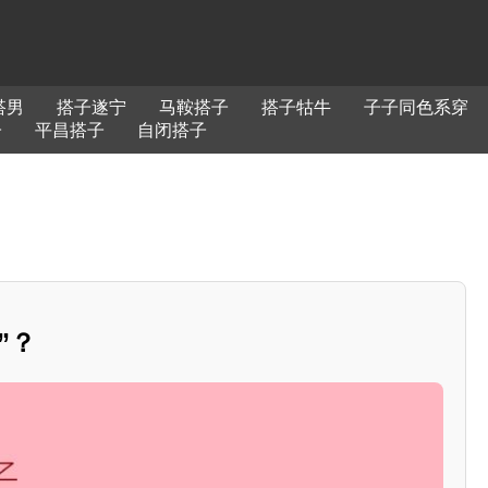
搭男
搭子遂宁
马鞍搭子
搭子牯牛
子子同色系穿
子
平昌搭子
自闭搭子
”？