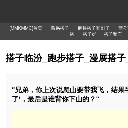
[MMKMMC]首页
路易搭子
麻将搭子和刻子
蒲公
搭
搭子cf
搭子骑车
搭子临汾_跑步搭子_漫展搭子
"兄弟，你上次说爬山要带我飞，结果
了’，最后是谁背你下山的？"