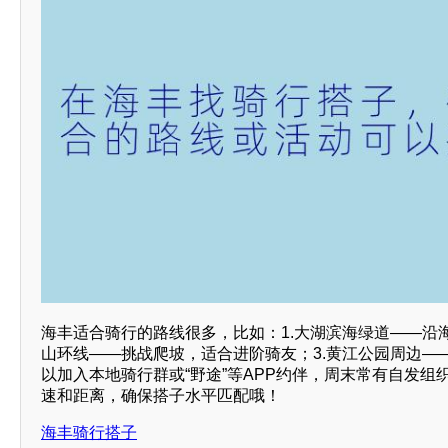
海丰适合骑行的路线很多，比如：1.大湖滨海绿道——沿海
山环线——挑战爬坡，适合进阶骑友；3.黄江公园周边—
以加入本地骑行群或“野途”等APP约伴，周末常有自发组
速和距离，确保搭子水平匹配哦！
海丰骑行搭子