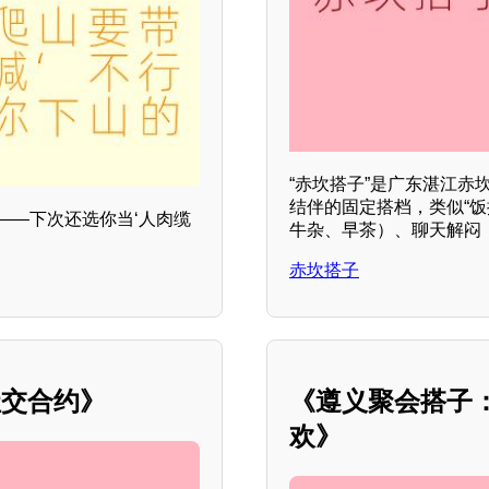
“赤坎搭子”是广东湛江
结伴的固定搭档，类似“饭
谱——下次还选你当‘人肉缆
牛杂、早茶）、聊天解闷
赤坎搭子
社交合约》
《遵义聚会搭子
欢》