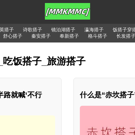
英搭子
诗歌搭子
镜泊湖搭子
瀛海搭子
饭搭子穿
舒心搭子
秦安搭子
奉新搭子
格斗搭子
长发搭
_吃饭搭子_旅游搭子
半路就喊‘不行
什么是“赤坎搭子