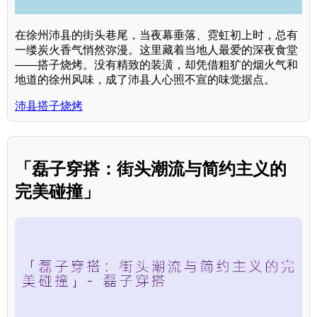
在徐州沛县的街头巷尾，当夜幕垂落、霓虹初上时，总有
一缕炭火香气悄然弥漫。这里藏着当地人最爱的深夜食堂
——搭子烧烤。没有精致的装潢，却凭借粗犷的烟火气和
地道的徐州风味，成了沛县人心照不宣的味觉据点。
沛县搭子烧烤
「磊子穿搭：街头潮流与简约主义的
完美碰撞」