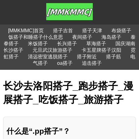
[MMKMMC]首页
搭子吉首
搭子天津
布袋搭子
饭搭子和睡搭子什么意思
夜间搭子
海岛搭子
泰
拳搭子
米饭搭子
长兴搭子
草海搭子
国庆湖南
长沙搭子
元旦武汉旅游搭子
卡五星牌搭子汉阳
霓
虹搭子
清远密室逃脱搭子
搭子附近
搭子筋
电
气搭子
oa搭子
追击搭子
长沙去洛阳搭子_跑步搭子_漫
展搭子_吃饭搭子_旅游搭子
什么是“.pp搭子”？