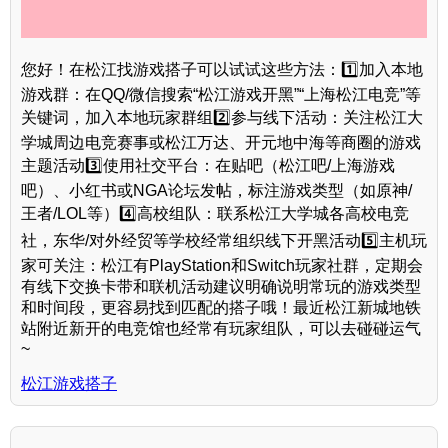
您好！在松江找游戏搭子可以试试这些方法：1️⃣加入本地
游戏群：在QQ/微信搜索“松江游戏开黑”“上海松江电竞”等
关键词，加入本地玩家群组2️⃣参与线下活动：关注松江大
学城周边电竞赛事或松江万达、开元地中海等商圈的游戏
主题活动3️⃣使用社交平台：在贴吧（松江吧/上海游戏
吧）、小红书或NGA论坛发帖，标注游戏类型（如原神/
王者/LOL等）4️⃣高校组队：联系松江大学城各高校电竞
社，东华/对外经贸等学校经常组织线下开黑活动5️⃣主机玩
家可关注：松江有PlayStation和Switch玩家社群，定期会
有线下交换卡带和联机活动建议明确说明常玩的游戏类型
和时间段，更容易找到匹配的搭子哦！最近松江新城地铁
站附近新开的电竞馆也经常有玩家组队，可以去碰碰运气
~
松江游戏搭子