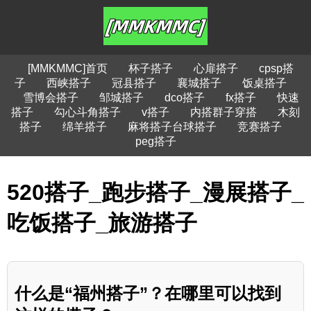
[MMKMMC]首页
杯子搭子
心扉搭子
cpsp搭
子
西峡搭子
冠县搭子
襄城搭子
饭桌搭子
雪博会搭子
邹城搭子
dco搭子
fx搭子
快速
搭子
勾心斗角搭子
v搭子
内搭群子穿搭
木刻
搭子
绵羊搭子
麻将搭子台球搭子
竞赛搭子
peg搭子
520搭子_跑步搭子_漫展搭子_
吃饭搭子_旅游搭子
什么是“福州搭子”？在哪里可以找到