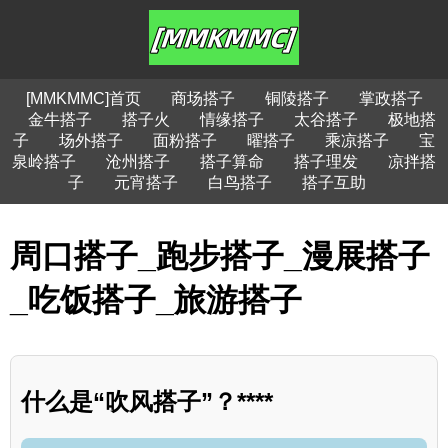
[MMKMMC]首页
商场搭子
铜陵搭子
掌政搭子
金牛搭子
搭子火
情缘搭子
太谷搭子
极地搭
子
场外搭子
面粉搭子
曜搭子
乘凉搭子
宝
泉岭搭子
沧州搭子
搭子算命
搭子理发
凉拌搭
子
元宵搭子
白鸟搭子
搭子互助
周口搭子_跑步搭子_漫展搭子
_吃饭搭子_旅游搭子
什么是“吹风搭子”？****