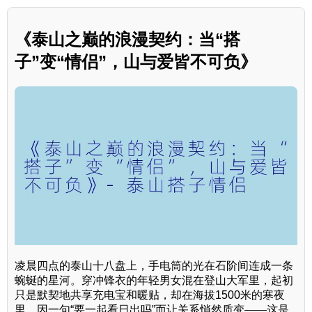
《泰山之巅的浪漫契约：当“搭
子”变“情侣”，山与爱皆不可负》
凌晨四点的泰山十八盘上，手电筒的光在石阶间连成一条
蜿蜒的星河。穿冲锋衣的年轻男女混在登山大军里，起初
只是默契地共享充电宝和暖贴，却在海拔1500米的寒夜
里，因一句“要一起看日出吗”而让关系悄然质变——这是