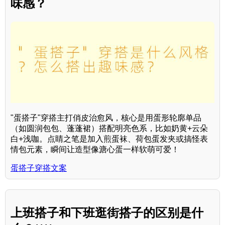
味感？
"蛋搭子"穿搭主打俏皮治愈风，核心是用蛋形轮廓单品
（如圆润包包、蓬蓬裙）搭配明亮色系，比如奶黄+云朵
白+浅咖。点睛之笔是加入煎蛋袜、荷包蛋发夹或搞怪表
情包元素，瞬间让造型像溏心蛋一样软萌可爱！
蛋搭子穿搭文案
上班搭子和下班逛街搭子的区别是什