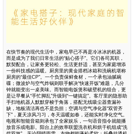
在快节奏的现代生活中，家电早已不再是冷冰冰的机器，
而是成为了我们日常生活的“贴心搭子”。它们各司其职，
默契配合，让家务更轻松、生活更舒适，甚至为家庭增添
一份科技感的温暖。厨房里的黄金搭档冰箱和洗碗机堪称
厨房的“最佳CP”。一个负责保鲜食材，一个承包油腻碗
碟；微波炉与空气炸锅则联手解决“快速开饭”难题，几分
钟就能变出一桌美味。而智能电饭煲和破壁机的组合，更
是让早餐从“手忙脚乱”升级到“一键搞定”。客厅里的隐形助
手扫地机器人默默穿梭于角落，搭配无线吸尘器查漏补
缺，地板清洁再也不是负担；空调与空气净化器“双管齐
下”，夏天凉风习习，冬天温暖如春，还能实时净化空气。
电视和智能音箱则承包了全家娱乐，一句语音指令就能播
放音乐或电影。阳台上的效率联盟洗衣机和烘干机组成“洗
烘双煞”，无论阴晴雨雪，衣物都能蓬松柔软；折叠挂烫机