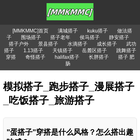
[MMKMMC]首页
满城搭子
kuku搭子
做法搭
子
围场搭子
搭子老年
侯马搭子
静安搭子
搭子户外
景县搭子
水滴搭子
成长搭子
武功
搭子
1.13搭子
天镇搭子
岳麓区搭子
跳舞搭子
穿搭
奇怪搭子
halifax搭子
长胖搭子
搭子 肥
肠
模拟搭子_跑步搭子_漫展搭子
_吃饭搭子_旅游搭子
"蛋搭子"穿搭是什么风格？怎么搭出趣