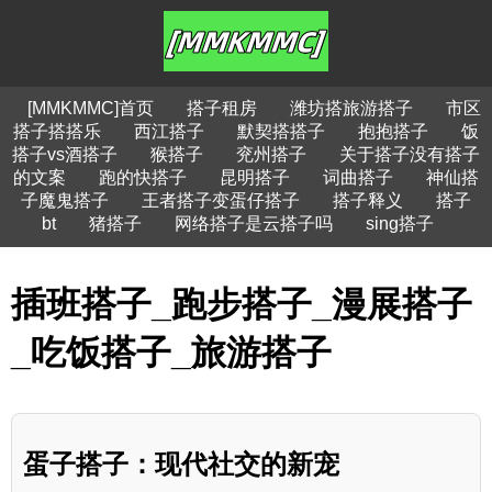
[MMKMMC]首页
搭子租房
潍坊搭旅游搭子
市区
搭子搭搭乐
西江搭子
默契搭搭子
抱抱搭子
饭
搭子vs酒搭子
猴搭子
兖州搭子
关于搭子没有搭子
的文案
跑的快搭子
昆明搭子
词曲搭子
神仙搭
子魔鬼搭子
王者搭子变蛋仔搭子
搭子释义
搭子
bt
猪搭子
网络搭子是云搭子吗
sing搭子
插班搭子_跑步搭子_漫展搭子
_吃饭搭子_旅游搭子
蛋子搭子：现代社交的新宠