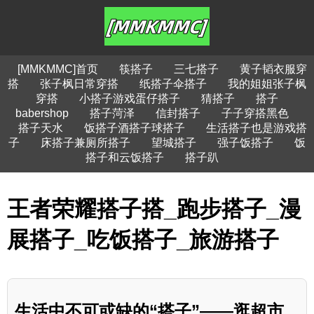
[MMKMMC]首页
筷搭子
三七搭子
黄子韬衣服穿
搭
张子枫日常穿搭
纸搭子伞搭子
我的姐姐张子枫
穿搭
小搭子游戏蛋仔搭子
猜搭子
搭子
babershop
搭子菏泽
信封搭子
子子穿搭黑色
搭子天水
饭搭子酒搭子球搭子
生活搭子也是游戏搭
子
床搭子兼厕所搭子
望城搭子
强子饭搭子
饭
搭子和云饭搭子
搭子趴
王者荣耀搭子搭_跑步搭子_漫
展搭子_吃饭搭子_旅游搭子
生活中不可或缺的“搭子”——逛超市