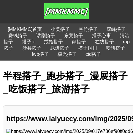
[MMKMMC]首页
小美搭子
空竹搭子
双峰搭子
赚钱搭子
话剧搭子
东莞搭子
搭子心事
清洁
搭子
搭子fc
戒指搭子
颠搭子
在线搭子
rap
搭子
沙县搭子
武进搭子
搭子铜川
粉饼搭子
fwb搭子
极光搭子
ctd搭子
半程搭子_跑步搭子_漫展搭子
_吃饭搭子_旅游搭子
https://www.laiyuecy.com/img/2025/