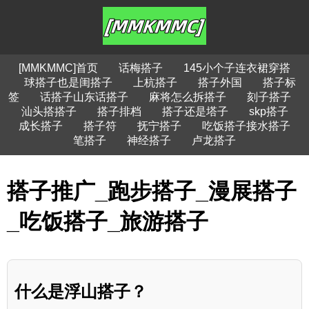
[MMKMMC]首页
话梅搭子
145小个子连衣裙穿搭
球搭子也是闺搭子
上杭搭子
搭子外国
搭子标
签
话搭子山东话搭子
麻将怎么拆搭子
刻子搭子
汕头搭搭子
搭子排档
搭子还是塔子
skp搭子
成长搭子
搭子符
抚宁搭子
吃饭搭子接水搭子
笔搭子
神经搭子
卢龙搭子
搭子推广_跑步搭子_漫展搭子
_吃饭搭子_旅游搭子
什么是浮山搭子？