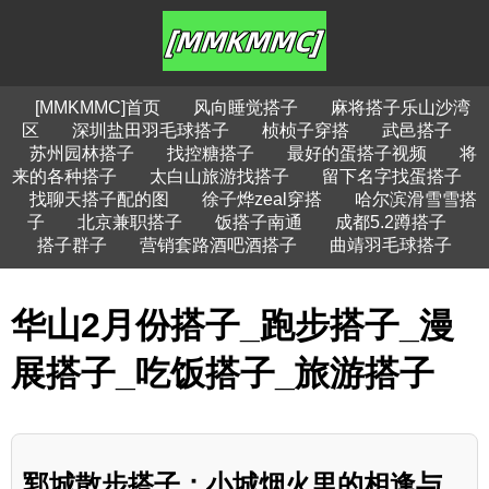
[MMKMMC]首页
风向睡觉搭子
麻将搭子乐山沙湾
区
深圳盐田羽毛球搭子
桢桢子穿搭
武邑搭子
苏州园林搭子
找控糖搭子
最好的蛋搭子视频
将
来的各种搭子
太白山旅游找搭子
留下名字找蛋搭子
找聊天搭子配的图
徐子烨zeal穿搭
哈尔滨滑雪雪搭
子
北京兼职搭子
饭搭子南通
成都5.2蹲搭子
搭子群子
营销套路酒吧酒搭子
曲靖羽毛球搭子
华山2月份搭子_跑步搭子_漫
展搭子_吃饭搭子_旅游搭子
郓城散步搭子：小城烟火里的相逢与