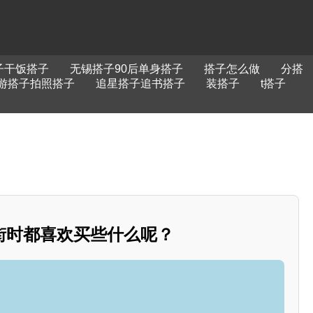
子干饭搭子
无锡搭子90后单身搭子
搭子怎么做
分搭
游搭子拍照搭子
追星搭子追书搭子
装搭子
t搭子
街时都喜欢买些什么呢？