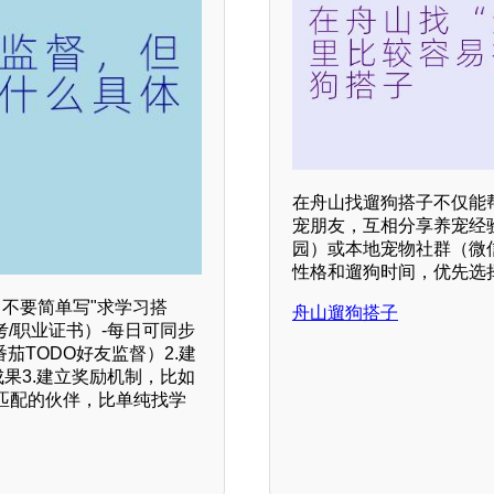
在舟山找遛狗搭子不仅能
宠朋友，互相分享养宠经
园）或本地宠物社群（微
性格和遛狗时间，优先选
，不要简单写"求学习搭
舟山遛狗搭子
考/职业证书）-每日可同步
番茄TODO好友监督）2.建
果3.建立奖励机制，比如
匹配的伙伴，比单纯找学