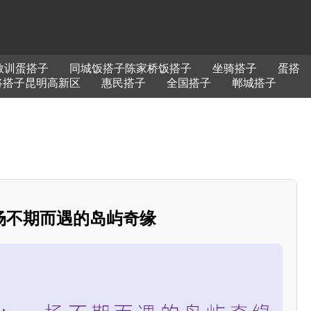
教训蛋搭子
同城饭搭子陈家桥饭搭子
坐骑搭子
蛋搭
将搭子昆明高新区
惠民搭子
全国搭子
郸城搭子
场不期而遇的岛屿奇缘