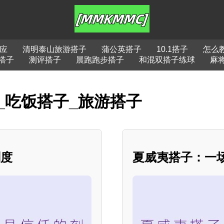
应
清明泰山旅游搭子
蒲公英搭子
10.1搭子
怎么
搭子
测评搭子
晨跑跑步搭子
和混双搭子练球
麻
_吃饭搭子_旅游搭子
刻度
夏威夷搭子：一