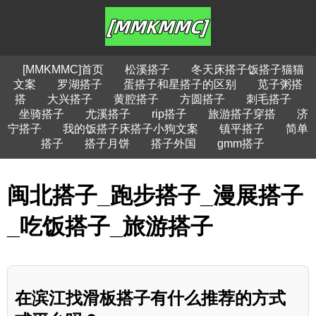
[MMKMMC]首页
松溪搭子
冬天床搭子饭搭子猫猫
文案
罗湖搭子
蛋搭子和星搭子的区别
苋子粥搭
搭
大兴搭子
黄腔搭子
方圆搭子
刺毛搭子
坐骑搭子
尤溪搭子
rip搭子
旅游搭子穿搭
济
宁搭子
我的饭搭子床搭子小狗文案
镇平搭子
简单
搭子
搭子月饼
搭子外国
gmm搭子
闽北搭子_跑步搭子_漫展搭子
_吃饭搭子_旅游搭子
在滨江找滑板搭子有什么推荐的方式